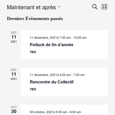
Maintenant et après
Navi
Rech
Recherche
Liste
de
Sélectionnez
Derniers Évènements passés
vue
et
une
date.
évè
DÉC
navig
11
11 décembre, 2021à 7:00 am
-
10:00 am
2021
Potluck de fin d’année
de
TBD
vues
DÉC
Évèn
11
11 décembre, 2021à 4:00 am
-
7:00 am
2021
Rencontre du Collectif
TBD
OCT
30
30 octobre, 2021à 5:00 am
-
8:00 am