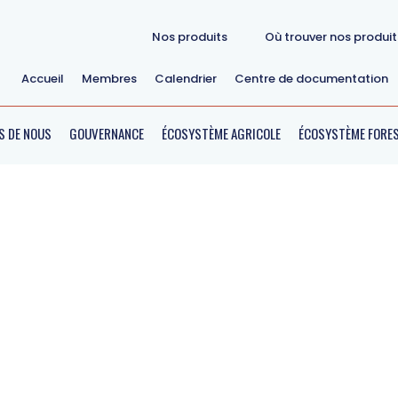
Nos produits
Où trouver nos produi
Accueil
Membres
Calendrier
Centre de documentation
S DE NOUS
GOUVERNANCE
ÉCOSYSTÈME AGRICOLE
ÉCOSYSTÈME FORES
MODULE
ériculture / Développeme