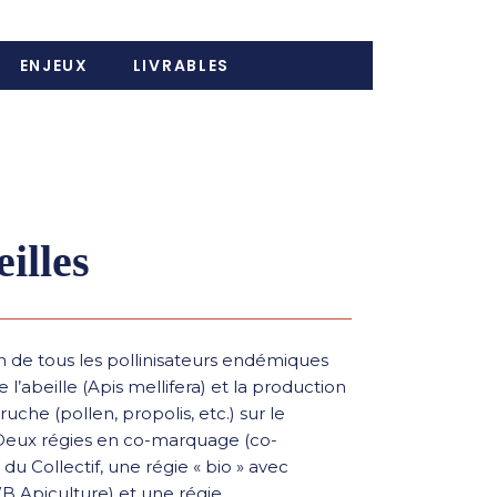
ENJEUX
LIVRABLES
illes
n de tous les pollinisateurs endémiques
e l’abeille (Apis mellifera) et la production
ruche (pollen, propolis, etc.) sur le
 Deux régies en co-marquage (co-
du Collectif, une régie « bio » avec
WB Apiculture) et une régie