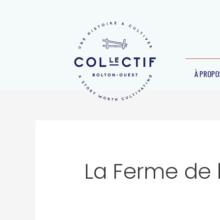
Aller
au
contenu
À PROPO
Rechercher :
La Ferme de 