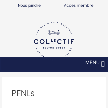
Aller
Nous joindre
Accès membre
au
contenu
MENU
PFNLs