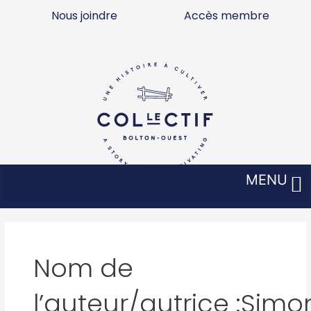
Aller
Nous joindre
Accès membre
au
contenu
MENU
Nom de
l’auteur/autrice :Simo